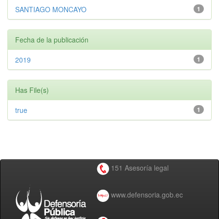
SANTIAGO MONCAYO
1
Fecha de la publicación
2019
1
Has File(s)
true
1
151 Asesoría legal
www.defensoria.gob.ec