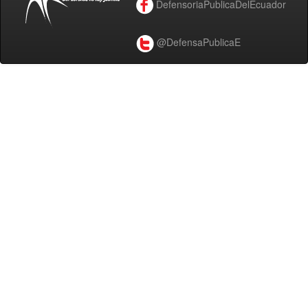
DefensoriaPublicaDelEcuador
@DefensaPublicaE