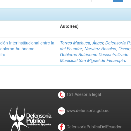
Autor(es)
n Interinstitucional entre la
Torres Machuca, Ángel
;
Defensoría Pú
 Gobierno Autónomo
del Ecuador
;
Narváez Rosales, Óscar
;
iro
Gobierno Autónomo Descentralizado
Municipal San Miguel de Pimampiro
151 Asesoría legal
www.defensoria.gob.ec
DefensoriaPublicaDelEcuador