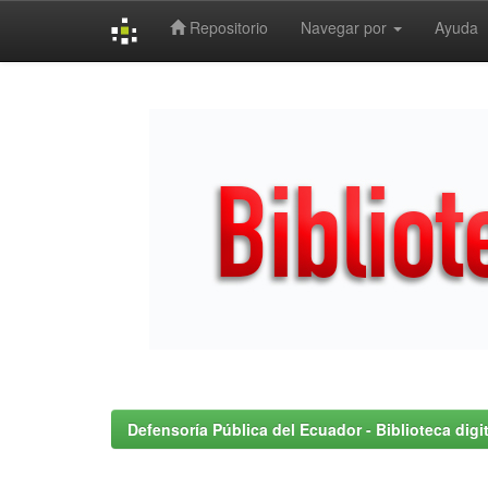
Repositorio
Navegar por
Ayuda
Skip
navigation
Defensoría Pública del Ecuador - Biblioteca digit