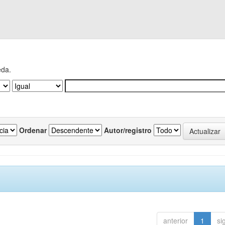
eda.
Ordenar
Autor/registro
anterior
1
si