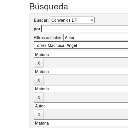
Búsqueda
Buscar:
por
Filtros actuales: