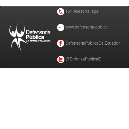
151 Asesoría legal
www.defensoria.gob.ec
DefensoriaPublicaDelEcuador
@DefensaPublicaE