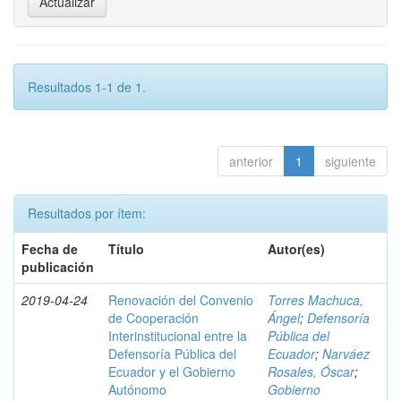
Resultados 1-1 de 1.
anterior
1
siguiente
Resultados por ítem:
Fecha de
Título
Autor(es)
publicación
2019-04-24
Renovación del Convenio
Torres Machuca,
de Cooperación
Ángel
;
Defensoría
Interinstitucional entre la
Pública del
Defensoría Pública del
Ecuador
;
Narváez
Ecuador y el Gobierno
Rosales, Óscar
;
Autónomo
Gobierno