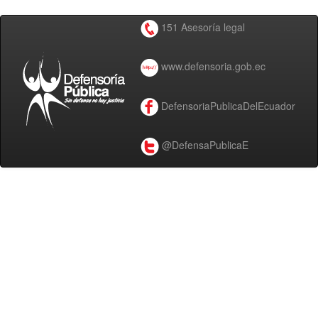
151 Asesoría legal
www.defensoria.gob.ec
DefensoriaPublicaDelEcuador
@DefensaPublicaE