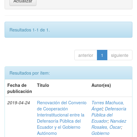
Resultados 1-1 de 1.
anterior
1
siguiente
Resultados por ítem:
Fecha de
Título
Autor(es)
publicación
2019-04-24
Renovación del Convenio
Torres Machuca,
de Cooperación
Ángel
;
Defensoría
Interinstitucional entre la
Pública del
Defensoría Pública del
Ecuador
;
Narváez
Ecuador y el Gobierno
Rosales, Óscar
;
Autónomo
Gobierno