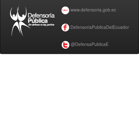
www.defensoria.gob.ec
DefensoriaPublicaDelEcuador
@DefensaPublicaE