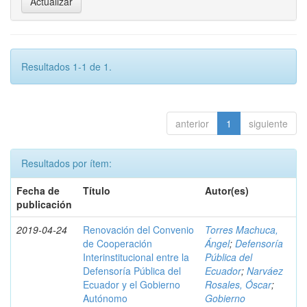
Resultados 1-1 de 1.
anterior
1
siguiente
Resultados por ítem:
Fecha de
Título
Autor(es)
publicación
2019-04-24
Renovación del Convenio
Torres Machuca,
de Cooperación
Ángel
;
Defensoría
Interinstitucional entre la
Pública del
Defensoría Pública del
Ecuador
;
Narváez
Ecuador y el Gobierno
Rosales, Óscar
;
Autónomo
Gobierno