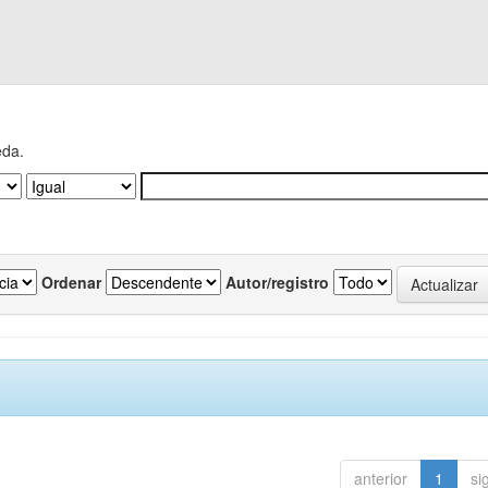
eda.
Ordenar
Autor/registro
anterior
1
si