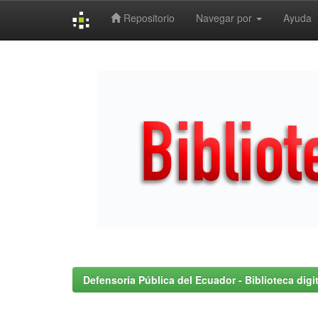
Repositorio
Navegar por
Ayuda
Skip
navigation
Defensoría Pública del Ecuador - Biblioteca digit