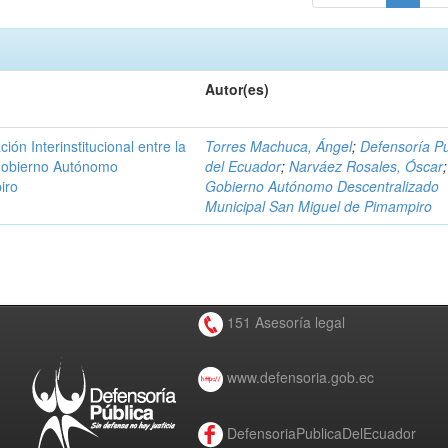
Autor(es)
n Interinstitucional entre la
Torres Machuca, Ángel
;
Defensoría Pú
 Gobierno Autónomo
del Ecuador
;
Narváez Rosales, Óscar
;
iro
Gobierno Autónomo Descentralizado
Municipal San Miguel de Pimampiro
151 Asesoría legal
www.defensoria.gob.ec
DefensoriaPublicaDelEcuador