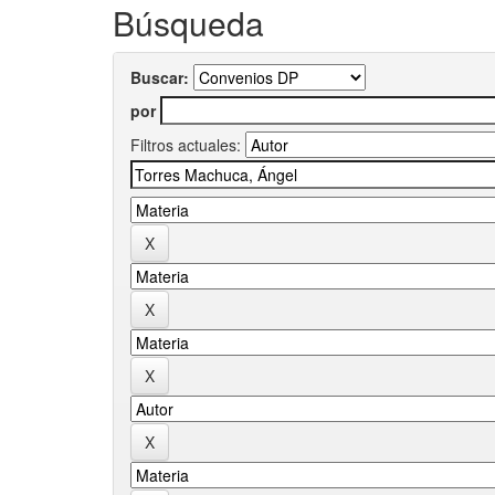
Búsqueda
Buscar:
por
Filtros actuales: