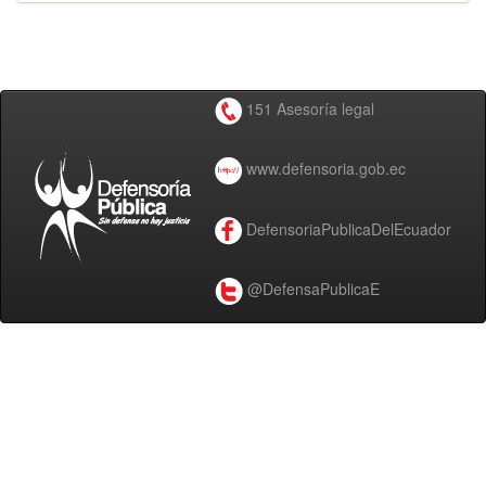
151 Asesoría legal
www.defensoria.gob.ec
DefensoriaPublicaDelEcuador
@DefensaPublicaE