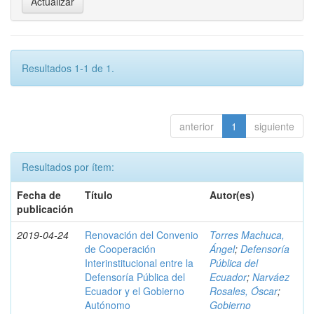
Resultados 1-1 de 1.
anterior
1
siguiente
Resultados por ítem:
Fecha de
Título
Autor(es)
publicación
2019-04-24
Renovación del Convenio
Torres Machuca,
de Cooperación
Ángel
;
Defensoría
Interinstitucional entre la
Pública del
Defensoría Pública del
Ecuador
;
Narváez
Ecuador y el Gobierno
Rosales, Óscar
;
Autónomo
Gobierno