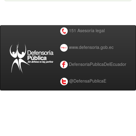
151 Asesoría legal
www.defensoria.gob.ec
DefensoriaPublicaDelEcuador
@DefensaPublicaE