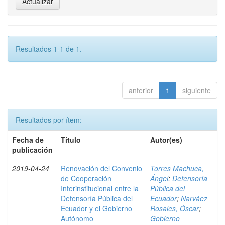
Resultados 1-1 de 1.
anterior
1
siguiente
Resultados por ítem:
Fecha de
Título
Autor(es)
publicación
2019-04-24
Renovación del Convenio
Torres Machuca,
de Cooperación
Ángel
;
Defensoría
Interinstitucional entre la
Pública del
Defensoría Pública del
Ecuador
;
Narváez
Ecuador y el Gobierno
Rosales, Óscar
;
Autónomo
Gobierno