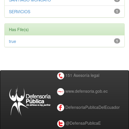
SERVICIOS
1
Has File(s)
true
1
151 Asesoría legal
www.defensoria.gob.ec
DefensoriaPublicaDelEcuador
@DefensaPublicaE