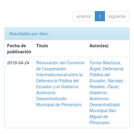
anterior
1
siguiente
Resultados por ítem:
Fecha de
Título
Autor(es)
publicación
2019-04-24
Renovación del Convenio
Torres Machuca,
de Cooperación
Ángel
;
Defensoría
Interinstitucional entre la
Pública del
Defensoría Pública del
Ecuador
;
Narváez
Ecuador y el Gobierno
Rosales, Óscar
;
Autónomo
Gobierno
Descentralizado
Autónomo
Municipal de Pimampiro
Descentralizado
Municipal San
Miguel de
Pimampiro