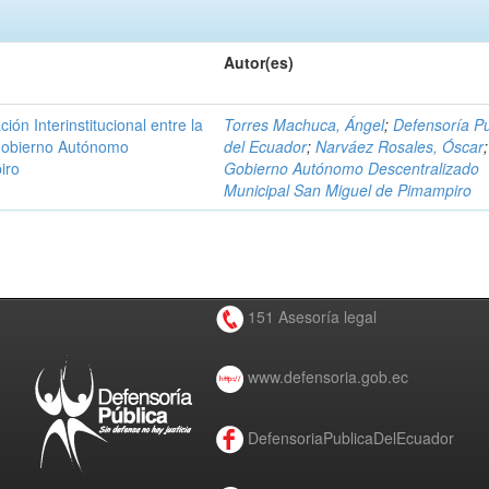
Autor(es)
n Interinstitucional entre la
Torres Machuca, Ángel
;
Defensoría Pú
 Gobierno Autónomo
del Ecuador
;
Narváez Rosales, Óscar
;
iro
Gobierno Autónomo Descentralizado
Municipal San Miguel de Pimampiro
151 Asesoría legal
www.defensoria.gob.ec
DefensoriaPublicaDelEcuador