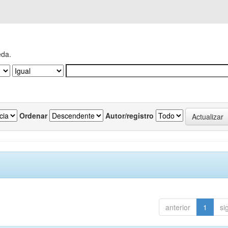
eda.
Ordenar
Autor/registro
anterior
1
si