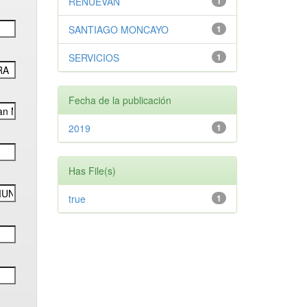
RENUEVAN
1
SANTIAGO MONCAYO
1
SERVICIOS
1
Fecha de la publicación
2019
1
Has File(s)
true
1