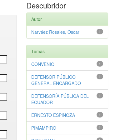
Descubridor
Autor
Narváez Rosales, Óscar
1
Temas
CONVENIO
1
DEFENSOR PÚBLICO
1
GENERAL ENCARGADO
DEFENSORÍA PÚBLICA DEL
1
ECUADOR
ERNESTO ESPINOZA
1
PIMAMPIRO
1