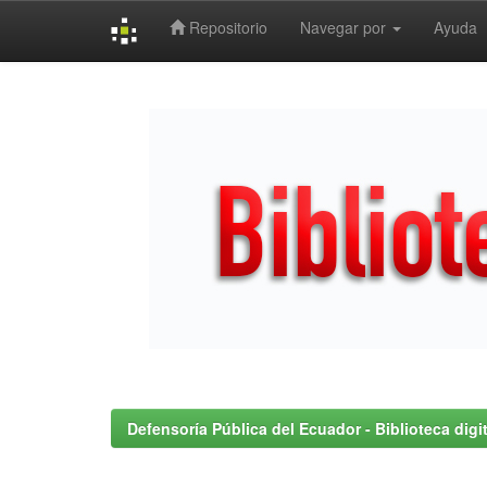
Repositorio
Navegar por
Ayuda
Skip
navigation
Defensoría Pública del Ecuador - Biblioteca digit