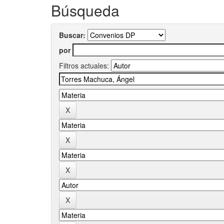
Búsqueda
Buscar:
por
Filtros actuales: