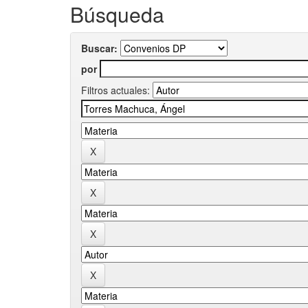
Búsqueda
Buscar:
por
Filtros actuales: