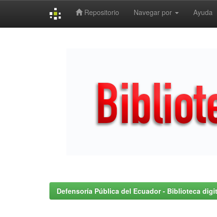
Repositorio
Navegar por
Ayuda
Skip
navigation
Defensoría Pública del Ecuador - Biblioteca digit