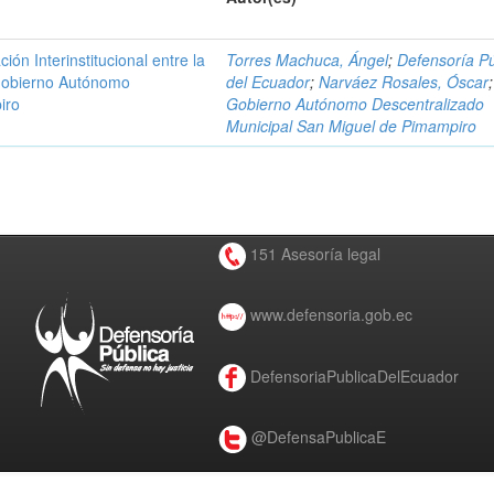
n Interinstitucional entre la
Torres Machuca, Ángel
;
Defensoría Pú
 Gobierno Autónomo
del Ecuador
;
Narváez Rosales, Óscar
;
iro
Gobierno Autónomo Descentralizado
Municipal San Miguel de Pimampiro
151 Asesoría legal
www.defensoria.gob.ec
DefensoriaPublicaDelEcuador
@DefensaPublicaE