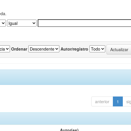
eda.
Ordenar
Autor/registro
anterior
1
si
Autor(es)