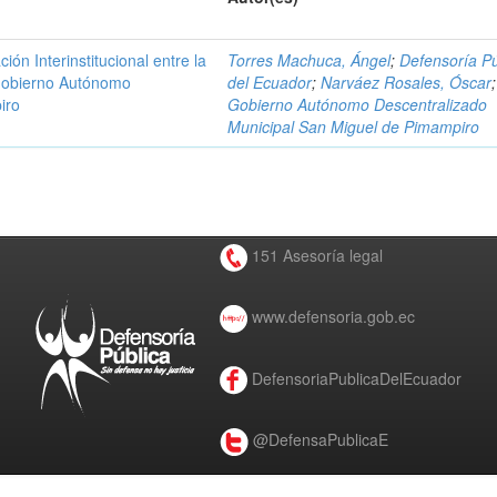
n Interinstitucional entre la
Torres Machuca, Ángel
;
Defensoría Pú
 Gobierno Autónomo
del Ecuador
;
Narváez Rosales, Óscar
;
iro
Gobierno Autónomo Descentralizado
Municipal San Miguel de Pimampiro
151 Asesoría legal
www.defensoria.gob.ec
DefensoriaPublicaDelEcuador
@DefensaPublicaE