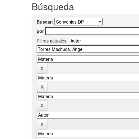
Búsqueda
Buscar:
por
Filtros actuales: