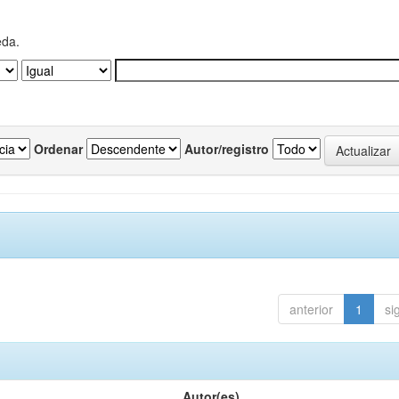
eda.
Ordenar
Autor/registro
anterior
1
si
Autor(es)