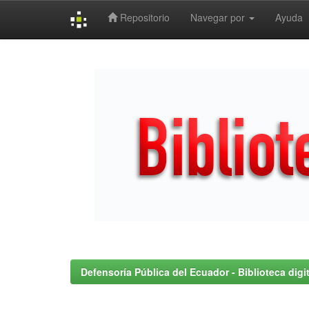
Repositorio
Navegar por
Ayuda
Skip
navigation
Defensoría Pública del Ecuador - Biblioteca digit