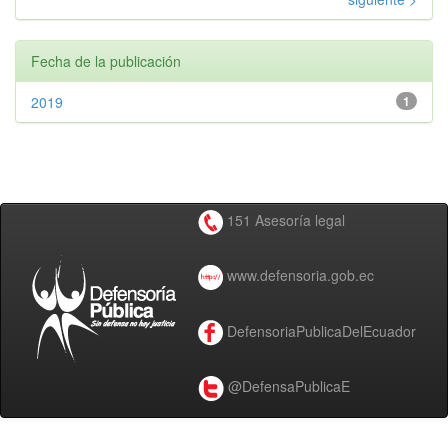
Fecha de la publicación
2019
1
151 Asesoría legal
www.defensoria.gob.ec
DefensoriaPublicaDelEcuador
@DefensaPublicaE