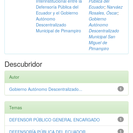
Interinstitucional entre la
Pública del
Defensoría Pública del
Ecuador
;
Narváez
Ecuador y el Gobierno
Rosales, Óscar
;
Autónomo
Gobierno
Descentralizado
Autónomo
Municipal de Pimampiro
Descentralizado
Municipal San
Miguel de
Pimampiro
Descubridor
Autor
Gobierno Autónomo Descentralizado...
1
Temas
DEFENSOR PÚBLICO GENERAL ENCARGADO
1
DEFENSORÍA PÚBLICA DEL ECUADOR
1