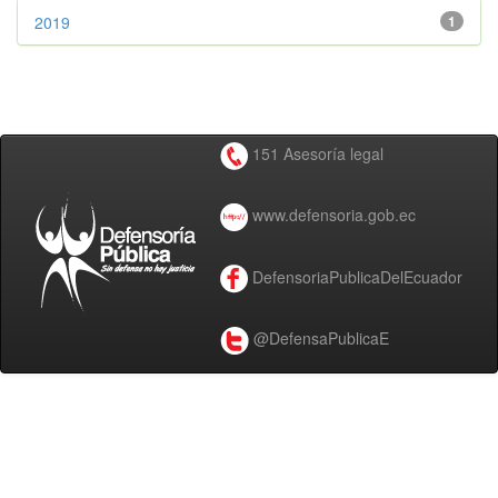
2019
1
151 Asesoría legal
www.defensoria.gob.ec
DefensoriaPublicaDelEcuador
@DefensaPublicaE