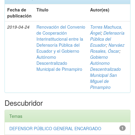
Fecha de
Título
Autor(es)
publicación
2019-04-24
Renovación del Convenio
Torres Machuca,
de Cooperación
Ángel
;
Defensoría
Interinstitucional entre la
Pública del
Defensoría Pública del
Ecuador
;
Narváez
Ecuador y el Gobierno
Rosales, Óscar
;
Autónomo
Gobierno
Descentralizado
Autónomo
Municipal de Pimampiro
Descentralizado
Municipal San
Miguel de
Pimampiro
Descubridor
Temas
DEFENSOR PÚBLICO GENERAL ENCARGADO
1