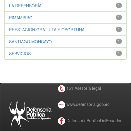
LA DEFENSORÍA
1
PIMAMPIRO
1
PRESTACIÓN GRATUITA Y OPORTUNA
1
SANTIAGO MONCAYO
1
SERVICIOS
1
151 Asesoría legal
www.defensoria.gob.ec
DefensoriaPublicaDelEcuador