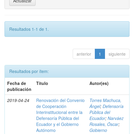
Resultados 1-1 de 1.
anterior
1
siguiente
Resultados por ítem:
Fecha de
Título
Autor(es)
publicación
2019-04-24
Renovación del Convenio
Torres Machuca,
de Cooperación
Ángel
;
Defensoría
Interinstitucional entre la
Pública del
Defensoría Pública del
Ecuador
;
Narváez
Ecuador y el Gobierno
Rosales, Óscar
;
Autónomo
Gobierno