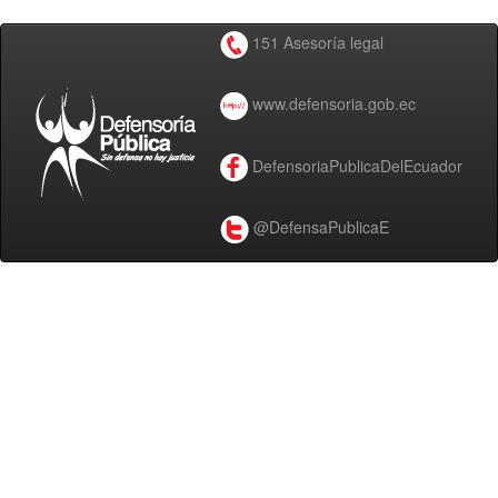
151 Asesoría legal
www.defensoria.gob.ec
DefensoriaPublicaDelEcuador
@DefensaPublicaE