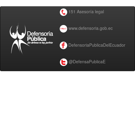
151 Asesoría legal
www.defensoria.gob.ec
DefensoriaPublicaDelEcuador
@DefensaPublicaE