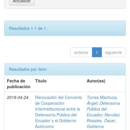
Resultados 1-1 de 1.
anterior
1
siguiente
Resultados por ítem:
Fecha de
Título
Autor(es)
publicación
2019-04-24
Renovación del Convenio
Torres Machuca,
de Cooperación
Ángel
;
Defensoría
Interinstitucional entre la
Pública del
Defensoría Pública del
Ecuador
;
Narváez
Ecuador y el Gobierno
Rosales, Óscar
;
Autónomo
Gobierno