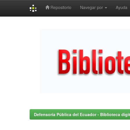
Repositorio
Navegar por
Ayuda
Skip
navigation
Defensoría Pública del Ecuador - Biblioteca digit