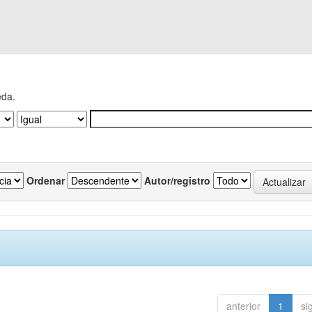
eda.
Ordenar
Autor/registro
anterior
1
si