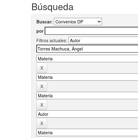
Búsqueda
Buscar:
por
Filtros actuales: