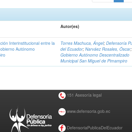
Autor(es)
n Interinstitucional entre la
Torres Machuca, Ángel
;
Defensoría Pú
 Gobierno Autónomo
del Ecuador
;
Narváez Rosales, Óscar
;
iro
Gobierno Autónomo Descentralizado
Municipal San Miguel de Pimampiro
151 Asesoría legal
www.defensoria.gob.ec
DefensoriaPublicaDelEcuador