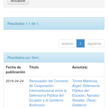
Resultados 1-1 de 1.
anterior
1
siguiente
Resultados por ítem:
Fecha de
Título
Autor(es)
publicación
2019-04-24
Renovación del Convenio
Torres Machuca,
de Cooperación
Ángel
;
Defensoría
Interinstitucional entre la
Pública del
Defensoría Pública del
Ecuador
;
Narváez
Ecuador y el Gobierno
Rosales, Óscar
;
Autónomo
Gobierno