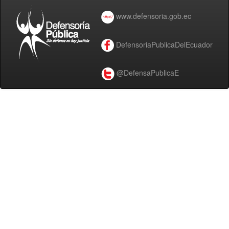
www.defensoria.gob.ec
DefensoriaPublicaDelEcuador
@DefensaPublicaE