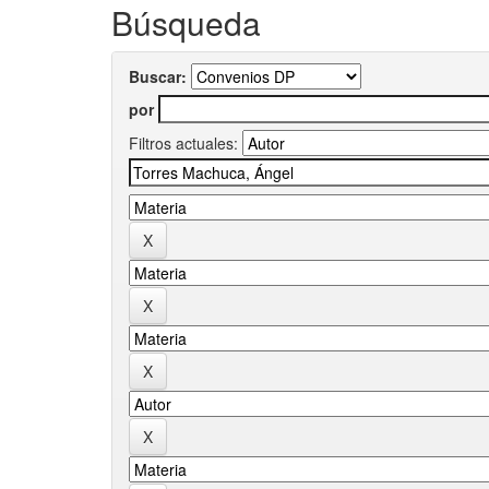
Búsqueda
Buscar:
por
Filtros actuales: