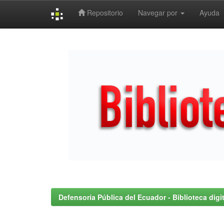
Repositorio
Navegar por
Ayuda
Skip
navigation
Defensoría Pública del Ecuador - Biblioteca digit