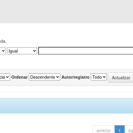
eda.
Ordenar
Autor/registro
anterior
1
si