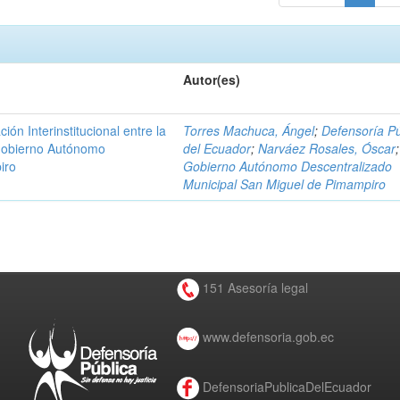
Autor(es)
n Interinstitucional entre la
Torres Machuca, Ángel
;
Defensoría Pú
 Gobierno Autónomo
del Ecuador
;
Narváez Rosales, Óscar
;
iro
Gobierno Autónomo Descentralizado
Municipal San Miguel de Pimampiro
151 Asesoría legal
www.defensoria.gob.ec
DefensoriaPublicaDelEcuador