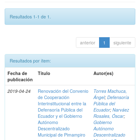
Resultados 1-1 de 1.
anterior
1
siguiente
Resultados por ítem:
Fecha de
Título
Autor(es)
publicación
2019-04-24
Renovación del Convenio
Torres Machuca,
de Cooperación
Ángel
;
Defensoría
Interinstitucional entre la
Pública del
Defensoría Pública del
Ecuador
;
Narváez
Ecuador y el Gobierno
Rosales, Óscar
;
Autónomo
Gobierno
Descentralizado
Autónomo
Municipal de Pimampiro
Descentralizado