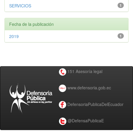
SERVICIOS
1
Fecha de la publicación
2019
1
151 Asesoría legal
www.defensoria.gob.ec
DefensoriaPublicaDelEcuador
@DefensaPublicaE