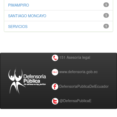
PIMAMPIRO
1
SANTIAGO MONCAYO
1
SERVICIOS
1
151 Asesoría legal
www.defensoria.gob.ec
DefensoriaPublicaDelEcuador
@DefensaPublicaE