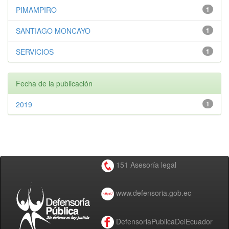
PIMAMPIRO
1
SANTIAGO MONCAYO
1
SERVICIOS
1
Fecha de la publicación
2019
1
151 Asesoría legal
www.defensoria.gob.ec
DefensoriaPublicaDelEcuador