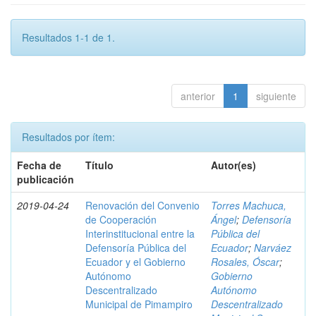
Resultados 1-1 de 1.
anterior
1
siguiente
Resultados por ítem:
Fecha de
Título
Autor(es)
publicación
2019-04-24
Renovación del Convenio
Torres Machuca,
de Cooperación
Ángel
;
Defensoría
Interinstitucional entre la
Pública del
Defensoría Pública del
Ecuador
;
Narváez
Ecuador y el Gobierno
Rosales, Óscar
;
Autónomo
Gobierno
Descentralizado
Autónomo
Municipal de Pimampiro
Descentralizado