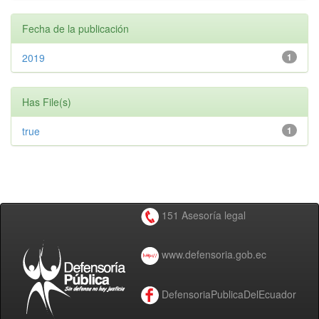
Fecha de la publicación
2019
1
Has File(s)
true
1
151 Asesoría legal
www.defensoria.gob.ec
DefensoriaPublicaDelEcuador