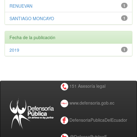
RENUEVAN
1
SANTIAGO MONCAYO
1
Fecha de la publicación
2019
1
151 Asesoría legal
www.defensoria.gob.ec
DefensoriaPublicaDelEcuador
@DefensaPublicaE