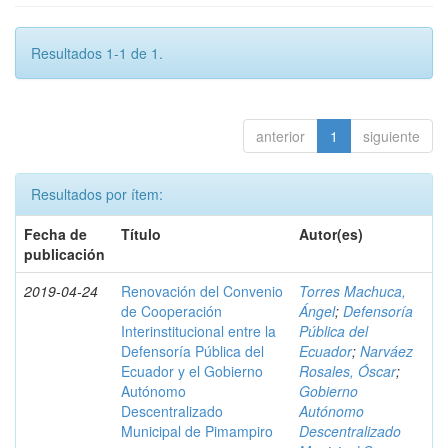
Resultados 1-1 de 1.
anterior
1
siguiente
Resultados por ítem:
Fecha de
Título
Autor(es)
publicación
2019-04-24
Renovación del Convenio
Torres Machuca,
de Cooperación
Ángel
;
Defensoría
Interinstitucional entre la
Pública del
Defensoría Pública del
Ecuador
;
Narváez
Ecuador y el Gobierno
Rosales, Óscar
;
Autónomo
Gobierno
Descentralizado
Autónomo
Municipal de Pimampiro
Descentralizado