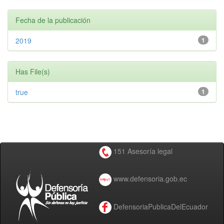
Fecha de la publicación
2019
1
Has File(s)
true
1
151 Asesoría legal
www.defensoria.gob.ec
DefensoriaPublicaDelEcuador