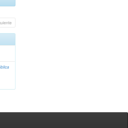
guiente
blica