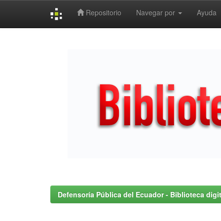
Repositorio
Navegar por
Ayuda
Skip
navigation
Defensoría Pública del Ecuador - Biblioteca digit