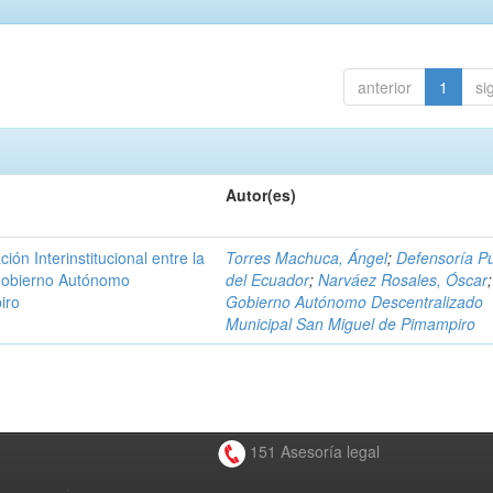
anterior
1
si
Autor(es)
n Interinstitucional entre la
Torres Machuca, Ángel
;
Defensoría Pú
 Gobierno Autónomo
del Ecuador
;
Narváez Rosales, Óscar
;
iro
Gobierno Autónomo Descentralizado
Municipal San Miguel de Pimampiro
151 Asesoría legal