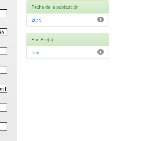
Fecha de la publicación
2019
1
Has File(s)
true
1