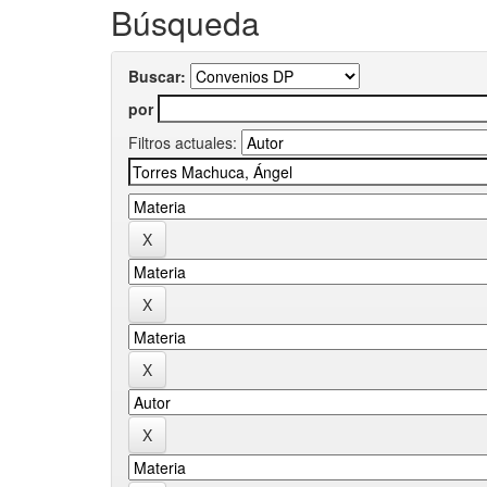
Búsqueda
Buscar:
por
Filtros actuales: