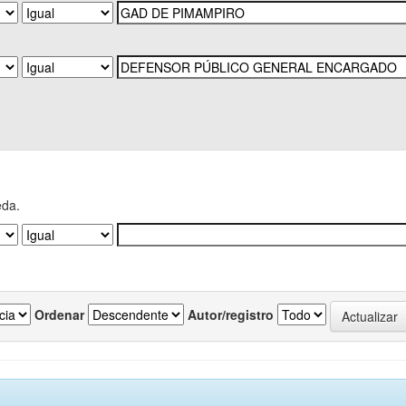
eda.
Ordenar
Autor/registro