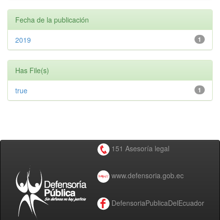
Fecha de la publicación
2019
1
Has File(s)
true
1
151 Asesoría legal
www.defensoria.gob.ec
DefensoriaPublicaDelEcuador