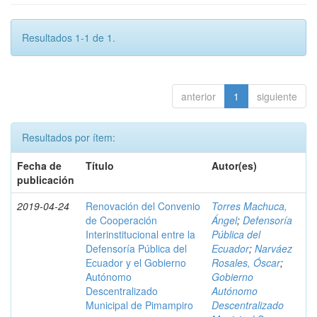
Resultados 1-1 de 1.
anterior
1
siguiente
Resultados por ítem:
Fecha de
Título
Autor(es)
publicación
2019-04-24
Renovación del Convenio
Torres Machuca,
de Cooperación
Ángel
;
Defensoría
Interinstitucional entre la
Pública del
Defensoría Pública del
Ecuador
;
Narváez
Ecuador y el Gobierno
Rosales, Óscar
;
Autónomo
Gobierno
Descentralizado
Autónomo
Municipal de Pimampiro
Descentralizado