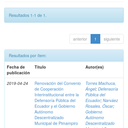
Resultados 1-1 de 1.
anterior
1
siguiente
Resultados por ítem:
Fecha de
Título
Autor(es)
publicación
2019-04-24
Renovación del Convenio
Torres Machuca,
de Cooperación
Ángel
;
Defensoría
Interinstitucional entre la
Pública del
Defensoría Pública del
Ecuador
;
Narváez
Ecuador y el Gobierno
Rosales, Óscar
;
Autónomo
Gobierno
Descentralizado
Autónomo
Municipal de Pimampiro
Descentralizado