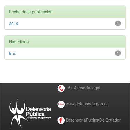
Fecha de la publicación
2019
1
Has File(s)
true
1
151 Asesoría legal
www.defensoria.gob.ec
DefensoriaPublicaDelEcuador