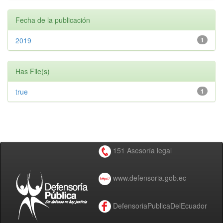
Fecha de la publicación
2019
1
Has File(s)
true
1
151 Asesoría legal
www.defensoria.gob.ec
DefensoriaPublicaDelEcuador