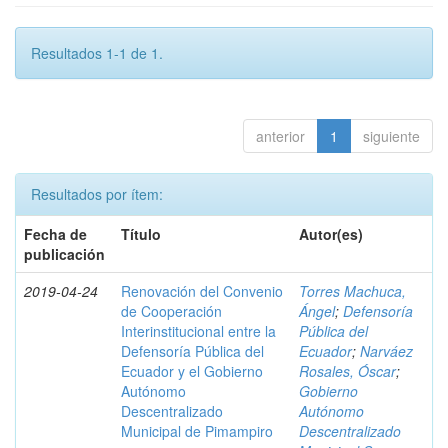
Resultados 1-1 de 1.
anterior
1
siguiente
Resultados por ítem:
Fecha de
Título
Autor(es)
publicación
2019-04-24
Renovación del Convenio
Torres Machuca,
de Cooperación
Ángel
;
Defensoría
Interinstitucional entre la
Pública del
Defensoría Pública del
Ecuador
;
Narváez
Ecuador y el Gobierno
Rosales, Óscar
;
Autónomo
Gobierno
Descentralizado
Autónomo
Municipal de Pimampiro
Descentralizado