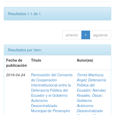
Resultados 1-1 de 1.
anterior
1
siguiente
Resultados por ítem:
Fecha de
Título
Autor(es)
publicación
2019-04-24
Renovación del Convenio
Torres Machuca,
de Cooperación
Ángel
;
Defensoría
Interinstitucional entre la
Pública del
Defensoría Pública del
Ecuador
;
Narváez
Ecuador y el Gobierno
Rosales, Óscar
;
Autónomo
Gobierno
Descentralizado
Autónomo
Municipal de Pimampiro
Descentralizado