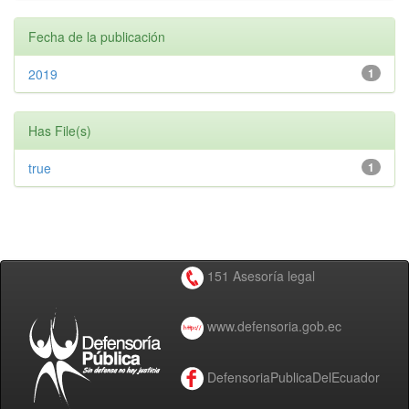
Fecha de la publicación
2019
1
Has File(s)
true
1
151 Asesoría legal
www.defensoria.gob.ec
DefensoriaPublicaDelEcuador