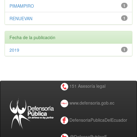
PIMAMPIRO
1
RENUEVAN
1
Fecha de la publicación
2019
1
151 Asesoría legal
www.defensoria.gob.ec
DefensoriaPublicaDelEcuador
@DefensaPublicaE