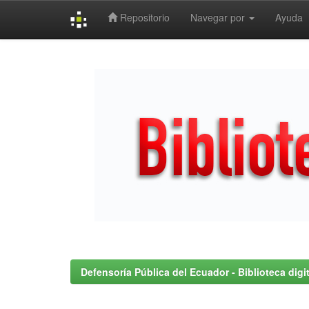
Repositorio
Navegar por
Ayuda
Skip
navigation
Defensoría Pública del Ecuador - Biblioteca digit