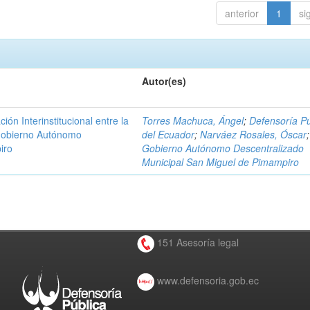
anterior
1
si
Autor(es)
n Interinstitucional entre la
Torres Machuca, Ángel
;
Defensoría Pú
 Gobierno Autónomo
del Ecuador
;
Narváez Rosales, Óscar
;
iro
Gobierno Autónomo Descentralizado
Municipal San Miguel de Pimampiro
151 Asesoría legal
www.defensoria.gob.ec