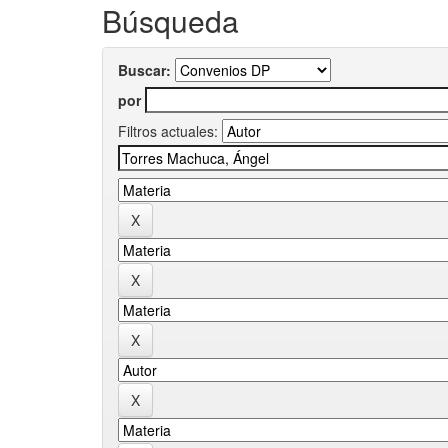
Búsqueda
Buscar:
por
Filtros actuales: