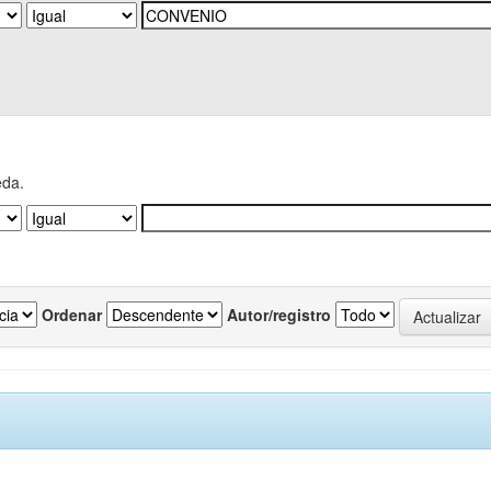
eda.
Ordenar
Autor/registro