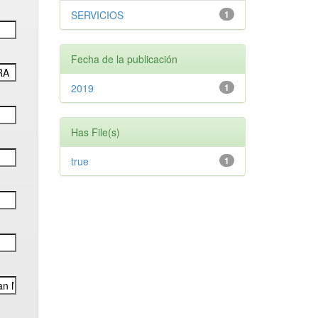
SERVICIOS
1
Fecha de la publicación
2019
1
Has File(s)
true
1