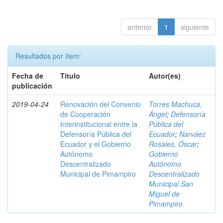
anterior
1
siguiente
Resultados por ítem:
Fecha de
Título
Autor(es)
publicación
2019-04-24
Renovación del Convenio
Torres Machuca,
de Cooperación
Ángel
;
Defensoría
Interinstitucional entre la
Pública del
Defensoría Pública del
Ecuador
;
Narváez
Ecuador y el Gobierno
Rosales, Óscar
;
Autónomo
Gobierno
Descentralizado
Autónomo
Municipal de Pimampiro
Descentralizado
Municipal San
Miguel de
Pimampiro