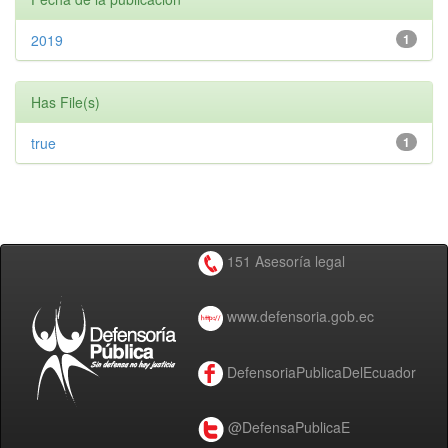
2019
1
Has File(s)
true
1
151 Asesoría legal
www.defensoria.gob.ec
DefensoriaPublicaDelEcuador
@DefensaPublicaE