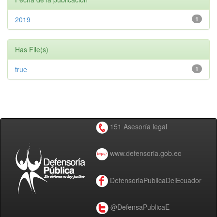
2019
1
Has File(s)
true
1
151 Asesoría legal
www.defensoria.gob.ec
DefensoriaPublicaDelEcuador
@DefensaPublicaE