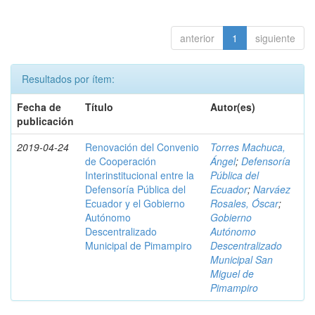
anterior
1
siguiente
Resultados por ítem:
Fecha de
Título
Autor(es)
publicación
2019-04-24
Renovación del Convenio
Torres Machuca,
de Cooperación
Ángel
;
Defensoría
Interinstitucional entre la
Pública del
Defensoría Pública del
Ecuador
;
Narváez
Ecuador y el Gobierno
Rosales, Óscar
;
Autónomo
Gobierno
Descentralizado
Autónomo
Municipal de Pimampiro
Descentralizado
Municipal San
Miguel de
Pimampiro