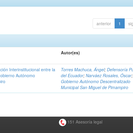
anterior
1
si
Autor(es)
n Interinstitucional entre la
Torres Machuca, Ángel
;
Defensoría Pú
 Gobierno Autónomo
del Ecuador
;
Narváez Rosales, Óscar
;
iro
Gobierno Autónomo Descentralizado
Municipal San Miguel de Pimampiro
151 Asesoría legal