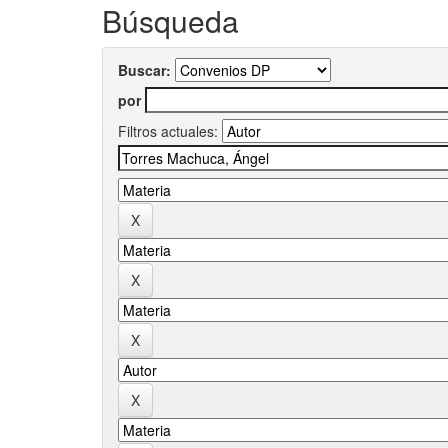
Búsqueda
Buscar:
por
Filtros actuales: