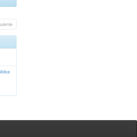
guiente
blica