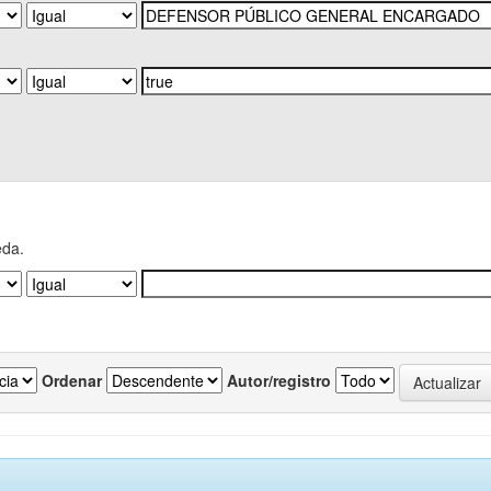
eda.
Ordenar
Autor/registro