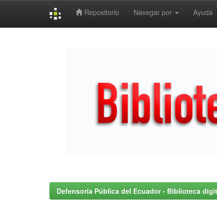
Repositorio
Navegar por
Ayuda
Skip
navigation
Defensoría Pública del Ecuador - Biblioteca digit