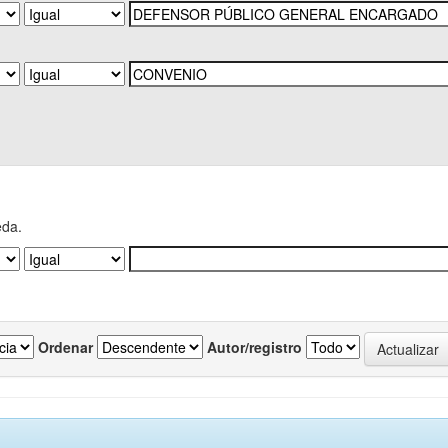
eda.
Ordenar
Autor/registro