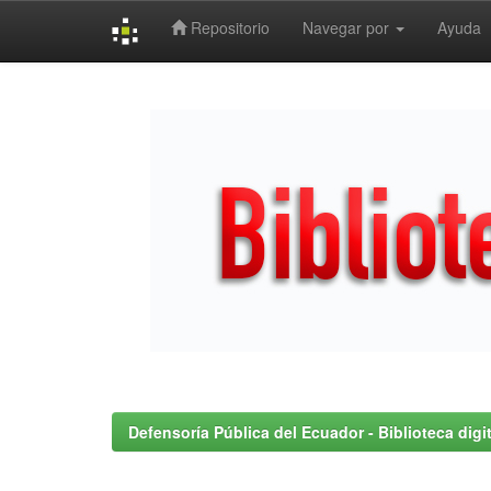
Repositorio
Navegar por
Ayuda
Skip
navigation
Defensoría Pública del Ecuador - Biblioteca digit