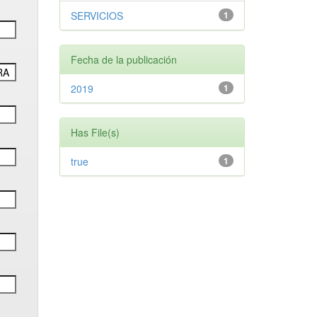
SERVICIOS
1
Fecha de la publicación
2019
1
Has File(s)
true
1