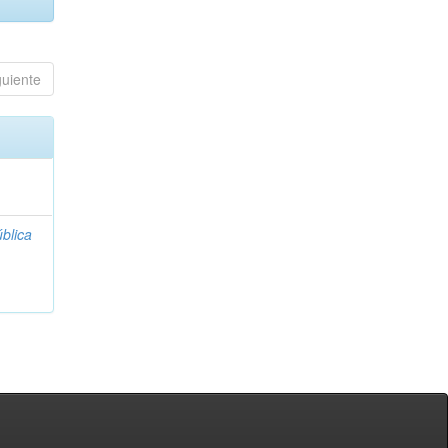
guiente
blica