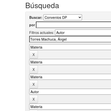
Búsqueda
Buscar:
por
Filtros actuales: