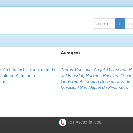
anterior
1
si
Autor(es)
n Interinstitucional entre la
Torres Machuca, Ángel
;
Defensoría Pú
 Gobierno Autónomo
del Ecuador
;
Narváez Rosales, Óscar
;
iro
Gobierno Autónomo Descentralizado
Municipal San Miguel de Pimampiro
151 Asesoría legal