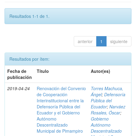
Resultados 1-1 de 1.
anterior
1
siguiente
Resultados por ítem:
Fecha de
Título
Autor(es)
publicación
2019-04-24
Renovación del Convenio
Torres Machuca,
de Cooperación
Ángel
;
Defensoría
Interinstitucional entre la
Pública del
Defensoría Pública del
Ecuador
;
Narváez
Ecuador y el Gobierno
Rosales, Óscar
;
Autónomo
Gobierno
Descentralizado
Autónomo
Municipal de Pimampiro
Descentralizado