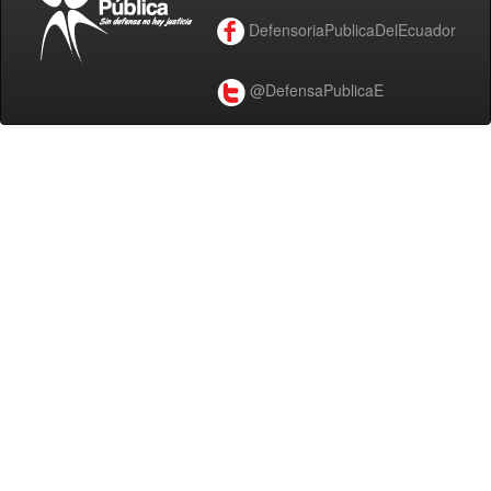
DefensoriaPublicaDelEcuador
@DefensaPublicaE