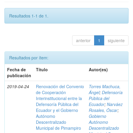
Resultados 1-1 de 1.
anterior
1
siguiente
Resultados por ítem:
Fecha de
Título
Autor(es)
publicación
2019-04-24
Renovación del Convenio
Torres Machuca,
de Cooperación
Ángel
;
Defensoría
Interinstitucional entre la
Pública del
Defensoría Pública del
Ecuador
;
Narváez
Ecuador y el Gobierno
Rosales, Óscar
;
Autónomo
Gobierno
Descentralizado
Autónomo
Municipal de Pimampiro
Descentralizado