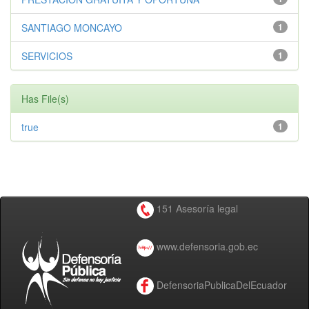
SANTIAGO MONCAYO
1
SERVICIOS
1
Has File(s)
true
1
151 Asesoría legal
www.defensoria.gob.ec
DefensoriaPublicaDelEcuador