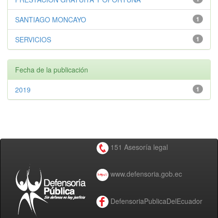
SANTIAGO MONCAYO
1
SERVICIOS
1
Fecha de la publicación
2019
1
151 Asesoría legal
www.defensoria.gob.ec
DefensoriaPublicaDelEcuador