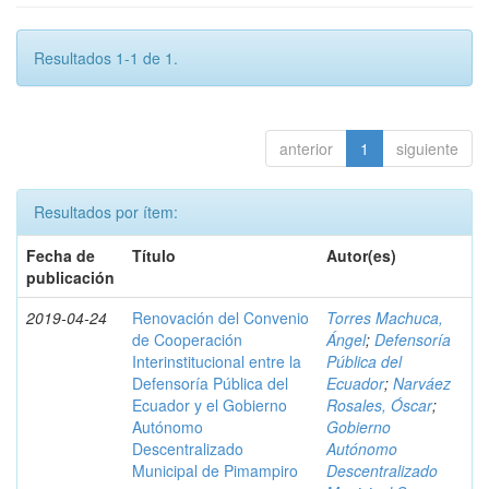
Resultados 1-1 de 1.
anterior
1
siguiente
Resultados por ítem:
Fecha de
Título
Autor(es)
publicación
2019-04-24
Renovación del Convenio
Torres Machuca,
de Cooperación
Ángel
;
Defensoría
Interinstitucional entre la
Pública del
Defensoría Pública del
Ecuador
;
Narváez
Ecuador y el Gobierno
Rosales, Óscar
;
Autónomo
Gobierno
Descentralizado
Autónomo
Municipal de Pimampiro
Descentralizado