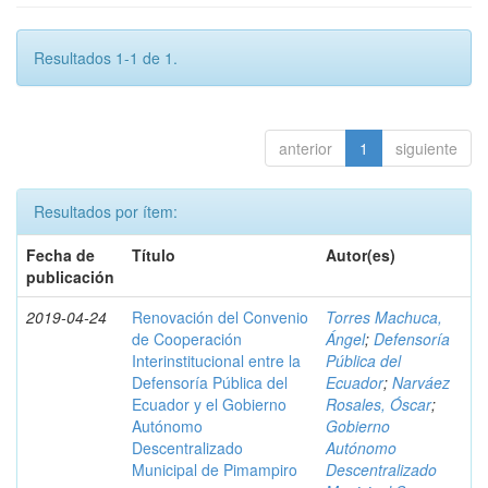
Resultados 1-1 de 1.
anterior
1
siguiente
Resultados por ítem:
Fecha de
Título
Autor(es)
publicación
2019-04-24
Renovación del Convenio
Torres Machuca,
de Cooperación
Ángel
;
Defensoría
Interinstitucional entre la
Pública del
Defensoría Pública del
Ecuador
;
Narváez
Ecuador y el Gobierno
Rosales, Óscar
;
Autónomo
Gobierno
Descentralizado
Autónomo
Municipal de Pimampiro
Descentralizado