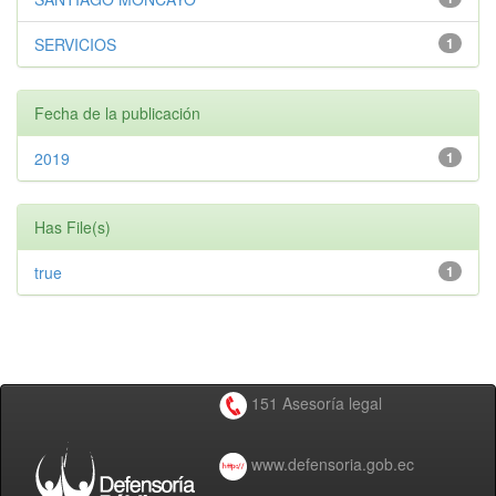
SERVICIOS
1
Fecha de la publicación
2019
1
Has File(s)
true
1
151 Asesoría legal
www.defensoria.gob.ec