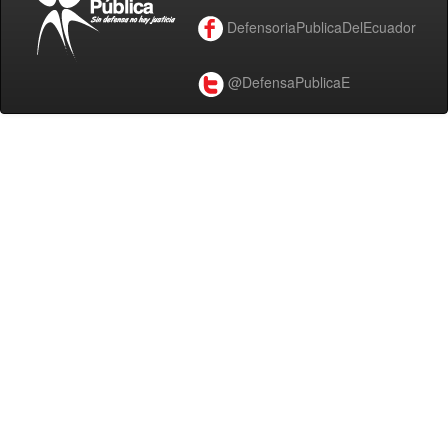
DefensoriaPublicaDelEcuador
@DefensaPublicaE