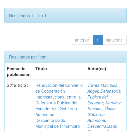
Resultados 1-1 de 1.
anterior
1
siguiente
Resultados por ítem:
Fecha de
Título
Autor(es)
publicación
2019-04-24
Renovación del Convenio
Torres Machuca,
de Cooperación
Ángel
;
Defensoría
Interinstitucional entre la
Pública del
Defensoría Pública del
Ecuador
;
Narváez
Ecuador y el Gobierno
Rosales, Óscar
;
Autónomo
Gobierno
Descentralizado
Autónomo
Municipal de Pimampiro
Descentralizado