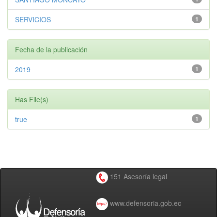
SERVICIOS
1
Fecha de la publicación
2019
1
Has File(s)
true
1
151 Asesoría legal
www.defensoria.gob.ec