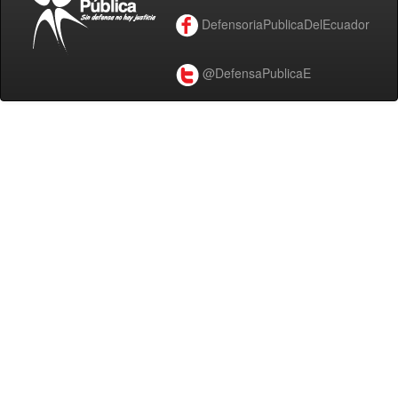
DefensoriaPublicaDelEcuador
@DefensaPublicaE