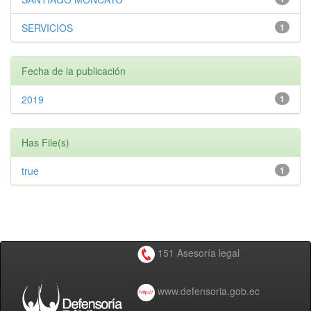
SERVICIOS
1
Fecha de la publicación
2019
1
Has File(s)
true
1
151 Asesoría legal
www.defensoria.gob.ec