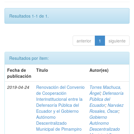
Resultados 1-1 de 1.
anterior
1
siguiente
Resultados por ítem:
Fecha de
Título
Autor(es)
publicación
2019-04-24
Renovación del Convenio
Torres Machuca,
de Cooperación
Ángel
;
Defensoría
Interinstitucional entre la
Pública del
Defensoría Pública del
Ecuador
;
Narváez
Ecuador y el Gobierno
Rosales, Óscar
;
Autónomo
Gobierno
Descentralizado
Autónomo
Municipal de Pimampiro
Descentralizado