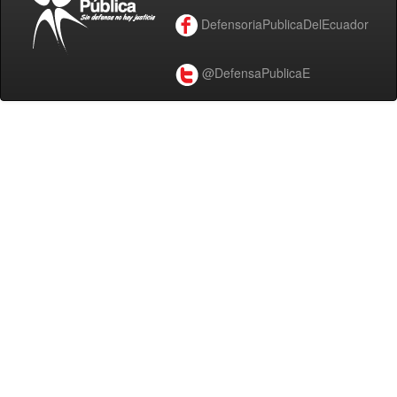
DefensoriaPublicaDelEcuador
@DefensaPublicaE