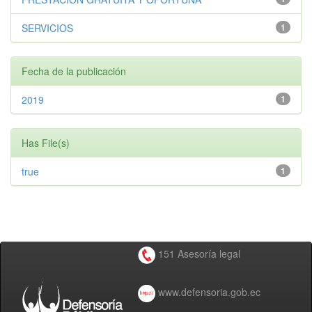
SERVICIOS
1
Fecha de la publicación
2019
1
Has File(s)
true
1
151 Asesoría legal
www.defensoria.gob.ec