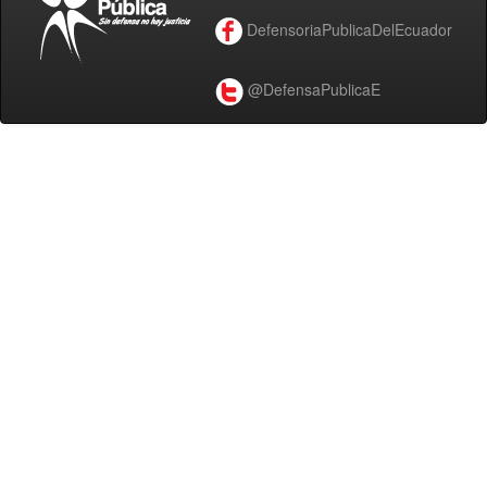
DefensoriaPublicaDelEcuador
@DefensaPublicaE