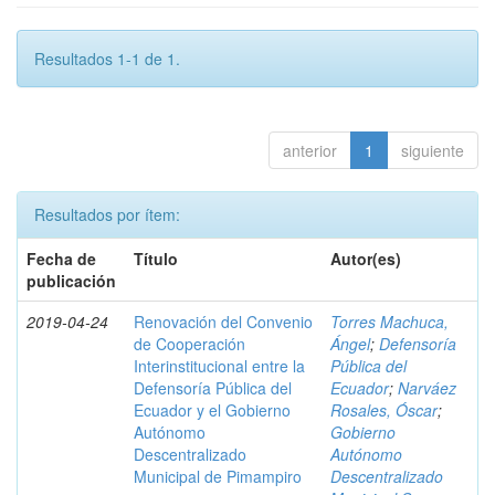
Resultados 1-1 de 1.
anterior
1
siguiente
Resultados por ítem:
Fecha de
Título
Autor(es)
publicación
2019-04-24
Renovación del Convenio
Torres Machuca,
de Cooperación
Ángel
;
Defensoría
Interinstitucional entre la
Pública del
Defensoría Pública del
Ecuador
;
Narváez
Ecuador y el Gobierno
Rosales, Óscar
;
Autónomo
Gobierno
Descentralizado
Autónomo
Municipal de Pimampiro
Descentralizado