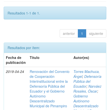
Resultados 1-1 de 1.
anterior
1
siguiente
Resultados por ítem:
Fecha de
Título
Autor(es)
publicación
2019-04-24
Renovación del Convenio
Torres Machuca,
de Cooperación
Ángel
;
Defensoría
Interinstitucional entre la
Pública del
Defensoría Pública del
Ecuador
;
Narváez
Ecuador y el Gobierno
Rosales, Óscar
;
Autónomo
Gobierno
Descentralizado
Autónomo
Municipal de Pimampiro
Descentralizado