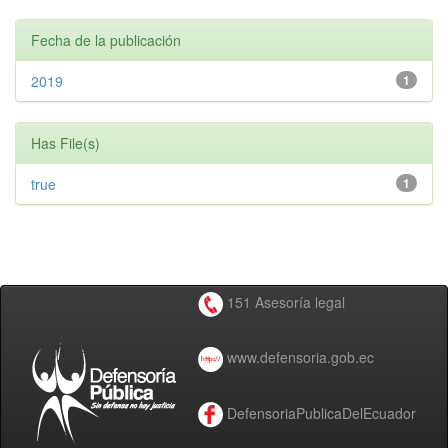
Fecha de la publicación
2019
1
Has File(s)
true
1
151 Asesoría legal
www.defensoria.gob.ec
DefensoriaPublicaDelEcuador