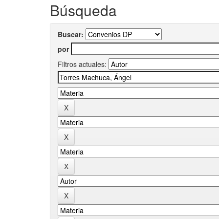
Búsqueda
Buscar:
por
Filtros actuales: