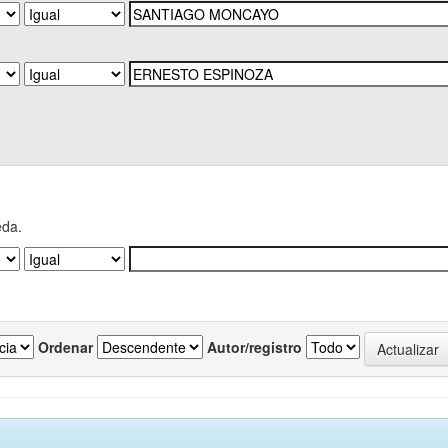
eda.
Ordenar
Autor/registro