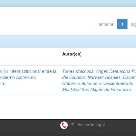
anterior
1
si
Autor(es)
n Interinstitucional entre la
Torres Machuca, Ángel
;
Defensoría Pú
 Gobierno Autónomo
del Ecuador
;
Narváez Rosales, Óscar
;
iro
Gobierno Autónomo Descentralizado
Municipal San Miguel de Pimampiro
151 Asesoría legal