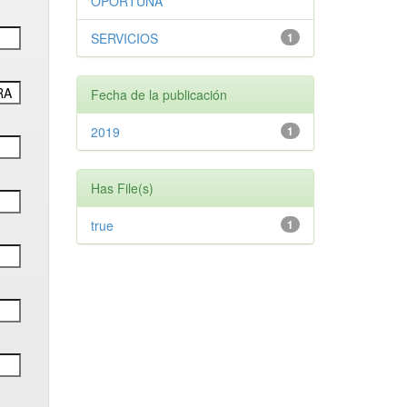
OPORTUNA
SERVICIOS
1
Fecha de la publicación
2019
1
Has File(s)
true
1