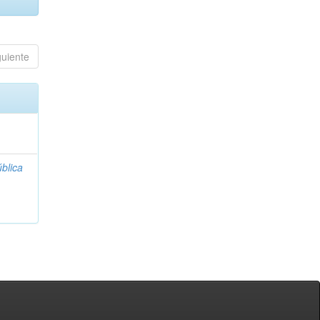
guiente
blica