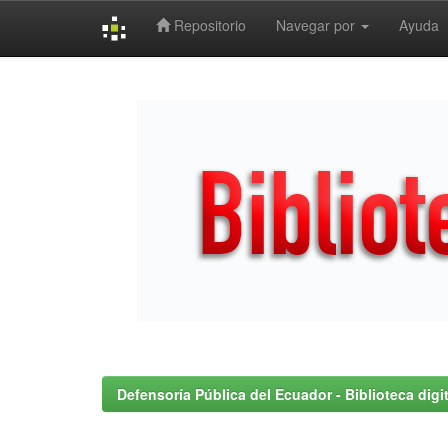
Repositorio
Navegar por
Ayuda
Skip
navigation
Defensoría Pública del Ecuador - Biblioteca digit