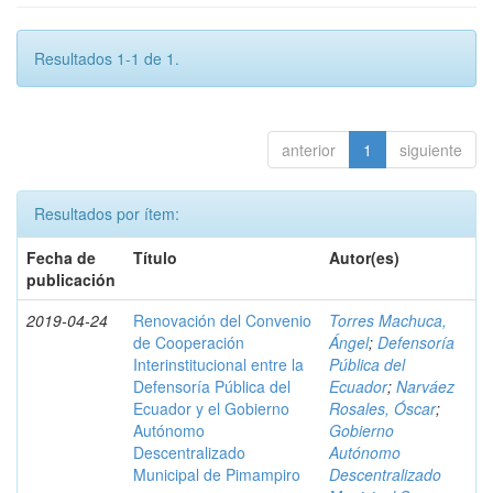
Resultados 1-1 de 1.
anterior
1
siguiente
Resultados por ítem:
Fecha de
Título
Autor(es)
publicación
2019-04-24
Renovación del Convenio
Torres Machuca,
de Cooperación
Ángel
;
Defensoría
Interinstitucional entre la
Pública del
Defensoría Pública del
Ecuador
;
Narváez
Ecuador y el Gobierno
Rosales, Óscar
;
Autónomo
Gobierno
Descentralizado
Autónomo
Municipal de Pimampiro
Descentralizado