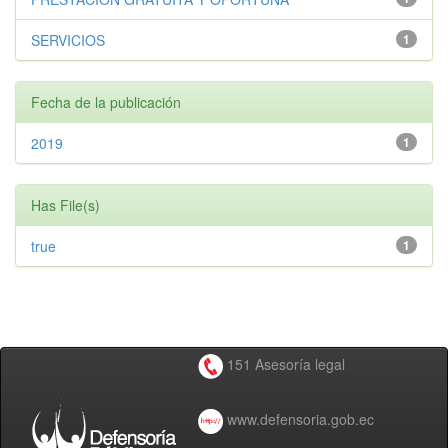
SERVICIOS
1
Fecha de la publicación
2019
1
Has File(s)
true
1
151 Asesoría legal
www.defensoria.gob.ec