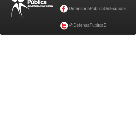
DefensoriaPublicaDelEcuador
@DefensaPublicaE