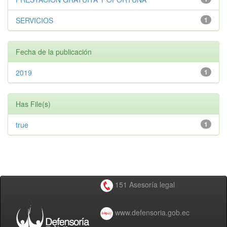
SERVICIOS
1
Fecha de la publicación
2019
1
Has File(s)
true
1
151 Asesoría legal
www.defensoria.gob.ec