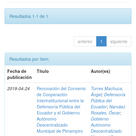
Resultados 1-1 de 1.
anterior
1
siguiente
Resultados por ítem:
Fecha de
Título
Autor(es)
publicación
2019-04-24
Renovación del Convenio
Torres Machuca,
de Cooperación
Ángel
;
Defensoría
Interinstitucional entre la
Pública del
Defensoría Pública del
Ecuador
;
Narváez
Ecuador y el Gobierno
Rosales, Óscar
;
Autónomo
Gobierno
Descentralizado
Autónomo
Municipal de Pimampiro
Descentralizado