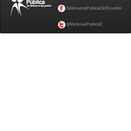
DefensoriaPublicaDelEcuador
@DefensaPublicaE