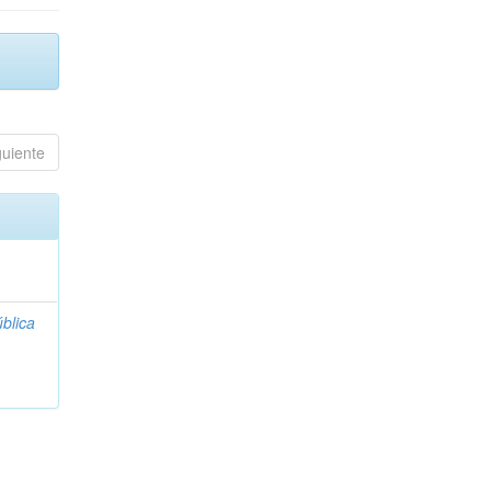
guiente
blica