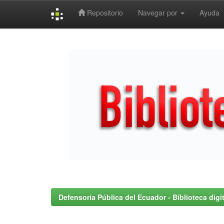
Repositorio
Navegar por
Ayuda
Skip
navigation
Defensoría Pública del Ecuador - Biblioteca digit