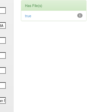
Has File(s)
true
1