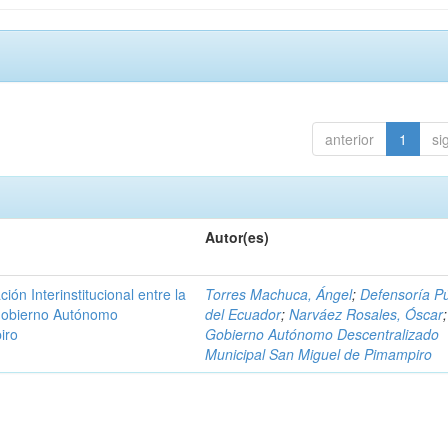
anterior
1
si
Autor(es)
n Interinstitucional entre la
Torres Machuca, Ángel
;
Defensoría Pú
 Gobierno Autónomo
del Ecuador
;
Narváez Rosales, Óscar
;
iro
Gobierno Autónomo Descentralizado
Municipal San Miguel de Pimampiro