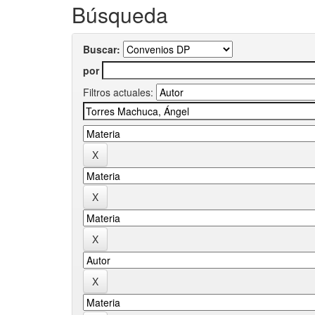
Búsqueda
Buscar:
por
Filtros actuales: