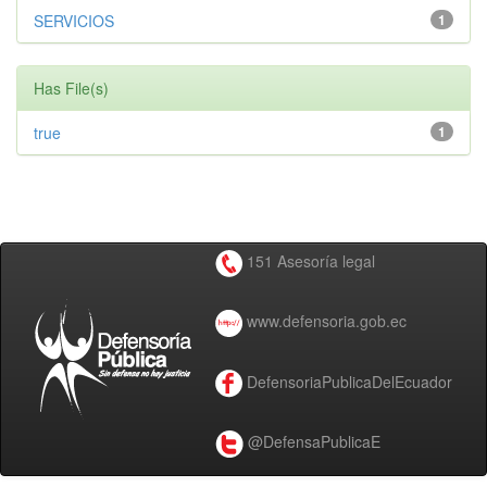
SERVICIOS
1
Has File(s)
true
1
151 Asesoría legal
www.defensoria.gob.ec
DefensoriaPublicaDelEcuador
@DefensaPublicaE