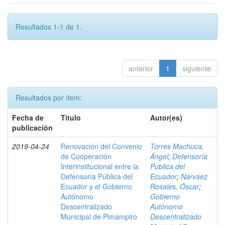
Resultados 1-1 de 1.
anterior
1
siguiente
Resultados por ítem:
Fecha de
Título
Autor(es)
publicación
2019-04-24
Renovación del Convenio
Torres Machuca,
de Cooperación
Ángel
;
Defensoría
Interinstitucional entre la
Pública del
Defensoría Pública del
Ecuador
;
Narváez
Ecuador y el Gobierno
Rosales, Óscar
;
Autónomo
Gobierno
Descentralizado
Autónomo
Municipal de Pimampiro
Descentralizado